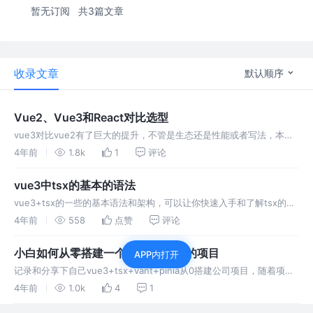
暂无订阅
共3篇文章
收录文章
默认顺序
Vue2、Vue3和React对比选型
vue3对比vue2有了巨大的提升，不管是生态还是性能或者写法，本文
从各个方面较为详细的整理了一下，包括vue3和react的一个对比。
4年前
1.8k
1
评论
vue3中tsx的基本的语法
vue3+tsx的一些的基本语法和架构，可以让你快速入手和了解tsx的编
写和一些简单的项目开发。。。
4年前
558
点赞
评论
小白如何从零搭建一个完整的vue3的项目
APP内打开
记录和分享下自己vue3+tsx+vant+pinia从0搭建公司项目，随着项目
的发展和记录进行分享。
4年前
1.0k
4
1