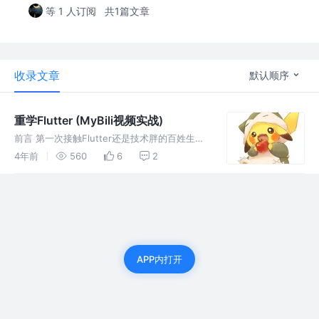
等 1 人订阅
共1篇文章
收录文章
默认顺序
重学Flutter (MyBili视频实战)
前言 第一次接触Flutter还是技术胖的百姓生活
+,转眼间几年过去了,Flutter都升级到了2.+版
4年前
560
6
2
本了,相比以前修改了很多,增加了空安区,还出现
GetX,正好手上活不多,索性重学一波Flutte
APP内打开