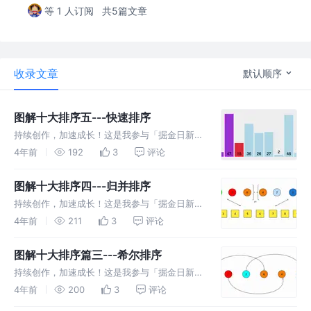
等 1 人订阅
共5篇文章
收录文章
默认顺序
图解十大排序五---快速排序
持续创作，加速成长！这是我参与「掘金日新计
划 · 6 月更文挑战」的第5天，点击查看活动详
4年前
192
3
评论
情 图解十大排序 快速排序 今日我们来介绍我们
所要讲的第三种时间复杂度为 O(nlog2 n)的排
图解十大排序四---归并排序
序方法，它就
持续创作，加速成长！这是我参与「掘金日新计
划 · 6 月更文挑战」的第4天，点击查看活动详
4年前
211
3
评论
情 图解十大排序 4.1 前文回顾 在上篇文章中给
大家介绍了第一种时间复杂度为 O(nlog2 n)的
图解十大排序篇三---希尔排序
排序方法
持续创作，加速成长！这是我参与「掘金日新计
划 · 6 月更文挑战」的第3天，点击查看活动详
4年前
200
3
评论
情 图解十大排序 3.1 前文回顾 在前俩篇文章