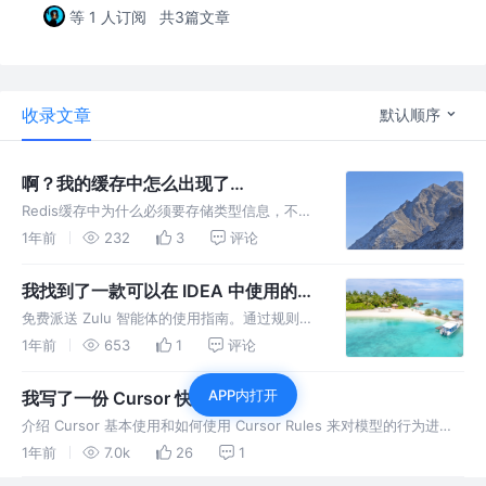
等 1 人订阅
共3篇文章
收录文章
默认顺序
啊？我的缓存中怎么出现了
java.util.ArrayList
Redis缓存中为什么必须要存储类型信息，不存
储可以吗，为什么MVC不需要类型信息就可以
1年前
232
3
评论
序列化和反序列化
我找到了一款可以在 IDEA 中使用的编
程神器
免费派送 Zulu 智能体的使用指南。通过规则去
限制 Zulu 的代码生成能力，实现团队代码分格
1年前
653
1
评论
的统一管理
APP内打开
我写了一份 Cursor 快速入门指南
介绍 Cursor 基本使用和如何使用 Cursor Rules 来对模型的行为进行
约束，以及如何书写 rules 文件
1年前
7.0k
26
1