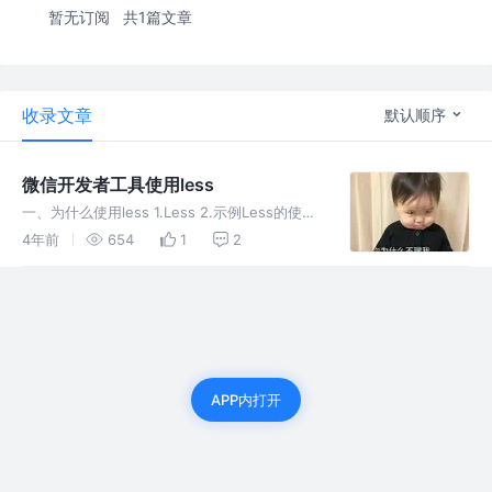
暂无订阅
共1篇文章
收录文章
默认顺序
微信开发者工具使用less
一、为什么使用less 1.Less 2.示例Less的使用
2.1变量 变量允许我们单独定义一系列通用的样
4年前
654
1
2
式，然后在需要的时候去调用。所以在做全局样
式调整的时候我们可能只需要修改几行代码就可
以了 l
APP内打开