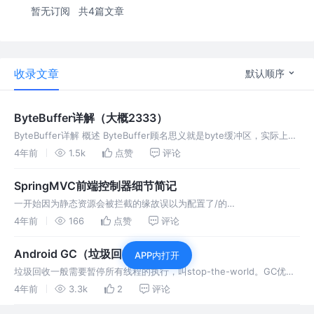
暂无订阅
共4篇文章
收录文章
默认顺序
ByteBuffer详解（大概2333）
ByteBuffer详解 概述 ByteBuffer顾名思义就是byte缓冲区，实际上底
层就是byte[ ]。
4年前
1.5k
点赞
评论
SpringMVC前端控制器细节简记
一开始因为静态资源会被拦截的缘故误以为配置了/的
DispatcherServlet会拦截所有的请求。可是今天在一个原生项目上使
4年前
166
点赞
评论
用springmvc发现原来写的那些servlet还是能正常访问。然后去百
Android GC（垃圾回收）总结
APP内打开
垃圾回收一般需要暂停所有线程的执行，叫stop-the-world。GC优化
基本就是减少暂停次数和暂停时间。
4年前
3.3k
2
评论