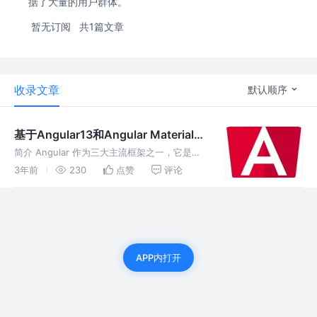
据了大量的用户群体。
暂无订阅
共1篇文章
收录文章
默认顺序
基于Angular13和Angular Material构
建一个Angular 应用详解
简介 Angular 作为三大主流框架之一，它是一
个基于Typescript构建的开发平台。一个基于组
3年前
230
点赞
评论
件的框架，涵盖了路由、表单、客户端-服务端
通信等强大的功能。 Angular Material 作
APP内打开