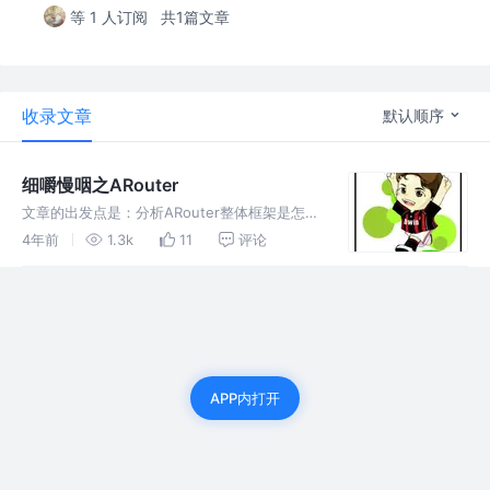
等 1 人订阅
共1篇文章
收录文章
默认顺序
细嚼慢咽之ARouter
文章的出发点是：分析ARouter整体框架是怎么
设计，使用了哪些技术，针对使用到的技术，掌
4年前
1.3k
11
评论
握怎么使用。 因此文章分为两个部分： 1. 基础
分析 2. ARouter源码分析，包括总体的框架、
各个子流程
APP内打开