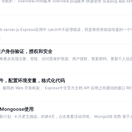
s. pug 导航栏： overview.html版本 overview.pug版本 快速使用 安装pug app.
g": ndb server.js Express应用中 catch中不处理错误，而是将所有错误传递
论
到用户身份验证，授权和安全
将逐步实现注册、登陆、访问受保护资源、用户授权、更新密码、更新个人信息
Schema方法定义用户存入
中间件，配置环境变量，格式化代码
极简的 Web 开发框架， Express中文官方文档 API 应用之间通信的接口 REST架构 Re
Mongoose使用
· 4 月更文挑战」的第4天，点击查看活动详情。 MongoDB 优势 基于Java
身也以JSON