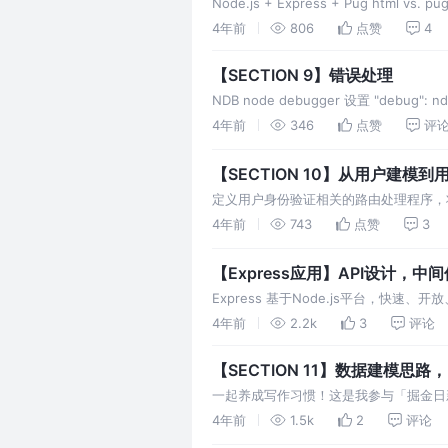
Node.js + Express + Pug html v
4年前
806
点赞
4
【SECTION 9】错误处理
NDB node debugger 设置 "debu
全局错误处理中间件 创建A
4年前
346
点赞
评
【SECTION 10】从用户建模
定义用户身份验证相关的路由处理程序，
户管理 userModel 采用mongoose.
4年前
743
点赞
3
【Express应用】API设计，
Express 基于Node.js平台，快速、开放、
4年前
2.2k
3
评论
【SECTION 11】数据建模思路，
一起养成写作习惯！这是我参与「掘金日新计划 
通过操作JSON对象实现增查删改，数据本
4年前
1.5k
2
评论