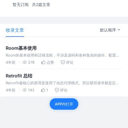
暂无订阅
共2篇文章
收录文章
默认顺序
Room基本使用
Room的基本使用和迁移流程，不涉及源码和各种复杂的操作。配置依
赖，创建表，定义表操作，创建数据库。
4年前
278
点赞
评论
Retrofit 总结
Retrofit最核心的原理是使用了动态代理模式。所以那些请求都是定义
在接口里，而不能是类。因为动态代理生成的是Proxy子类
4年前
143
1
评论
APP内打开