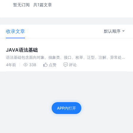
暂无订阅
共1篇文章
收录文章
默认顺序
JAVA语法基础
语法基础包含面向对象、抽象类、接口、枚举、泛型、注解、异常处
理、多线程、IO流、反射知识回顾，同时也是一个系统化的自我复习
4年前
338
点赞
评论
APP内打开