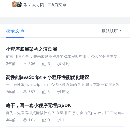
等 2 人订阅
共5篇文章
收录文章
默认顺序
小程序底层架构之渲染层
前言 闲言少叙，先来瞅瞅小程序的双线程架构图： 今天的分享主要聚
焦于渲染层。 小程序是如何实现快速渲染的？ 在回答这个问题之前，
3年前
806
3
评论
我们首先要清楚，小程序不是像vue和react那样的单页应用，小程序的
每
高性能javaScript + 小程序性能优化建议
一、高性能javascript 为什么优化是必须的？ 尽管浏览器一直在不断的
完善垃圾回收机制，追求更好的运行性能，但是大多数浏览器仍然在使
3年前
557
3
评论
用javascript解释器来执行代码。解释性代码，天生没有编
略干，写一套小程序无埋点SDK
首先，先看看埋点能做什么？ 采集用户行为 页面的pv/uv 用户在页面
的停留时长 用户的访问链路 用户的交互行为 营销模块的曝光数据 用户
4年前
1.6k
9
1
的设备信息等 性能监控和异常监控 首屏加载时长 白屏时间 小程