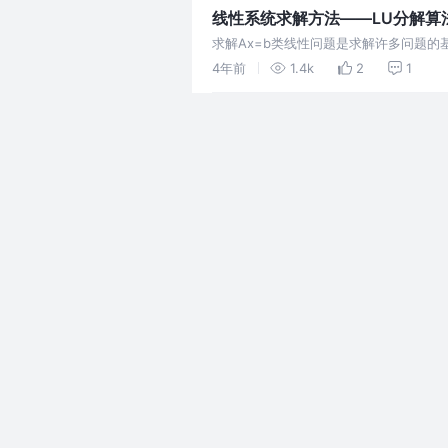
线性系统求解方法——LU分解算
求解Ax=b类线性问题是求解许多问题
4年前
1.4k
2
1