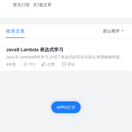
暂无订阅
共1篇文章
收录文章
默认顺序
Java8 Lambda 表达式学习
Java 8 Lambda特性学习,介绍了表达式的写法与语法,希望能够对观看
者起到作用,后续还会跟进其他java8的特性内容
4年前
113
点赞
评论
APP内打开