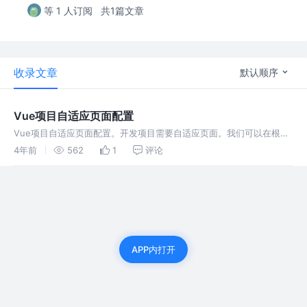
等 1 人订阅
共1篇文章
收录文章
默认顺序
Vue项目自适应页面配置
Vue项目自适应页面配置。开发项目需要自适应页面。我们可以在根目
录创建utils文件夹，在文件夹创建rem.js文件
4年前
562
1
评论
APP内打开