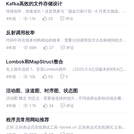
给
Kafka高效的文件存储设计
持续创作，加速成长！这是我参与「掘金日新计划 · 6 月更文挑战」的
第22天，点击查看活动详情 Kafka深入理解-1：Kafka高效的文件存储
4年前
1.1k
20
评论
设计 Kafka是什么 1.前言 一个商业化消息队列的性
反射调用枚举
代码中存在很多结构相似的枚举，需要分别调用其方法名称相同的方
法，所以选择使用反射调用 枚举代码如下： 注意： 枚举实体类的获
4年前
699
27
评论
取：枚举对应的class没有newInstance方法，会报NoSuch
Lombok和MapStruct整合
先上操作流程 1、安装Lombok插件，（2020.0.4之后版本的IDEA已内
置Lombok，老版本的请自行下载插件） 2、打开setting -> enable
4年前
10k
50
5
annotation proces
活动图、泳道图、时序图、状态图
活动图 概念 判定点：需要做选择的地方，不同选择会影响后续步骤。
分支：一项活动结束后，后续可以同时开始若干项活动。 合并：若干项
4年前
1.7k
34
评论
活动做完后，才能进行下一项活动。 使用方法： 示例 泳道图 要点 对
象
程序员常用网站推荐
正则 正则表达式在线测试工具-rbtree.cn 正则表达式在线测试 正则在
线测试 工具包 Hutool 二维码 草料二维码生成器 在线流程图