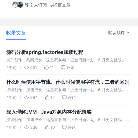
等 2 人订阅
共9篇文章
收录文章
默认顺序
源码分析spring.factories加载过程
携手创作，共同成长！这是我参与「掘金日新计划 · 8 月更文挑战」的
第1天，点击查看活动详情 版本情况 本文中涉及到的库的版本：
4年前
551
11
评论
Spring boot ：1.5.9.RELEASE； JDK ：1.
什么时候使用字节流、什么时候使用字符流，二者的区别
持续创作，加速成长！这是我参与「掘金日新计划 · 6 月更文挑战」的
第25天，点击查看活动详情 什么时候使用字节流、什么时候使用字符
4年前
384
12
评论
流，二者的区别 先来看一下流的概念： 在程序中所有的数据都是以流
的方
深入理解JVM : Java对象内存分配策略
持续创作，加速成长！这是我参与「掘金日新计划 · 6 月更文挑战」的
第24天，点击查看活动详情 Java技术体系中所提倡的自动内存管理最
4年前
330
10
评论
终可以归结为自动化地解决了两个问题：给对象分配内存以及回收分配