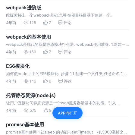
webpack进阶版
此版紧接上一个webpack基础运用 在项目根目录下创建一个
webpack.config.js文件 添加内容 再次输入 npx webpack ./index.js
4年前
125
7
评论
webpack的基本使用
webpack是现代的就是静态模块打包器. webpack使用准备. 1.新建一
个而文件夹 :初始化项目 ~~ npm init --yes 2.以这个模式建内部文件
4年前
159
7
评论
3.html中引入两个文件 `
ES6模块化
如何使node.js中的ES6模块化. 步骤 1.1 创建一个文件夹,任意命名 1.2
启动小黑窗,初始化项目,如图 !
4年前
146
9
评论
托管静态资源(node.js)
让用户直接访问静态资源是一个web服务器最基本的功能。引入
express const express = require('express')
4年前
575
9
评论
APP内打开
promise基本使用
promise基本使用 1.让sleep 的功能与setTimeout一样,5000毫秒之后