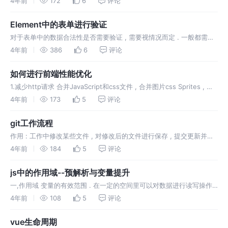
4年前
172
6
评论
Element中的表单进行验证
对于表单中的数据合法性是否需要验证 , 需要视情况而定 . 一般都需要
对表单需要进行验证 , 因为作为第一道护城河 , 将数据进行筛选可以降
4年前
386
6
评论
低服务器的压力
如何进行前端性能优化
1.减少http请求 合并JavaScript和css文件 , 合并图片css Sprites , 图
像映射(image Map) 使用Data UPL来编码图片
4年前
173
5
评论
git工作流程
作用 : 工作中修改某些文件 , 对修改后的文件进行保存 , 提交更新并将
暂存区域的文件永久转储到git目录中 项目开始执行流程 : 1.找到项目地
4年前
184
5
评论
址,克隆代码 : git clone 地址
js中的作用域--预解析与变量提升
一,作用域 变量的有效范围 . 在一定的空间里可以对数据进行读写操作 ,
这个空间就是数据的作用域 . 作用域有分为全局,局部和块级 . 1.全局作
4年前
108
5
评论
用域 最外层函数定义的变量拥有全局作用域 , 即对任
vue生命周期