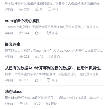
每个组件都有从创建到注销的过程 , 就像每个人都必须经历出生到死亡
的完整过程 , 我们将这样过程称之为生命周期 . vue框架内置函数 , 随
4年前
265
5
评论
着组件的生命周期 , 自动按次序执行
vuex的5个核心属性
在state中定义我们所需要管理的数组,对象,字符串等等 ,在这里定义后 ,
可以在vue.js中获取对象的状态. 可以看作和data的一样 , 都是用来存
4年前
144
8
评论
储数据
嵌套路由
嵌套路由目录构建 , 在main.js中导入 App.vue ,并为整个页面设置参数
, 注入路由. App中设置二级页面的接口 , 并导出子组件
4年前
328
10
评论
从已有的数据A中计算等到的新的数据B，使用计算属性。
如果一个结果需要依赖data中的属性, 但是需要进行一定的逻辑运算 ,
才可以得到哦想要的数据 , 此时就可以使用计算属性 .
4年前
155
7
评论
动态class
用v-bind给标签class设置动态的值. 语法: 格式1：<标签 :class="变
量" /> 格式2：<标签 :class="{类名1: 布尔值, 类名2: 布尔值}" />
4年前
181
7
评论