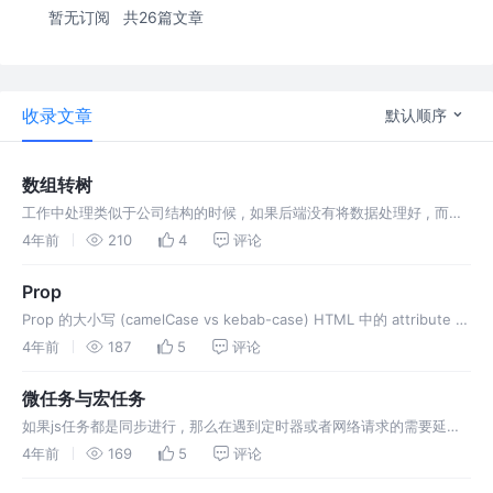
暂无订阅
共26篇文章
收录文章
默认顺序
数组转树
工作中处理类似于公司结构的时候 , 如果后端没有将数据处理好 , 而直
接给了初始数据 , 那么就需要自己做了
4年前
210
4
评论
Prop
Prop 的大小写 (camelCase vs kebab-case) HTML 中的 attribute 名
是大小写不敏感的，所以浏览器会把所有大写字符解释为小写字符。这
4年前
187
5
评论
意味着当使用 DOM 中的模
微任务与宏任务
如果js任务都是同步进行 , 那么在遇到定时器或者网络请求的需要延迟
会怎样 ? 页面可能会瘫痪 , 因为可能需要很长的时间来处理 , 待定时器
4年前
169
5
评论
都完成后再继续执行代码 . 因此.....