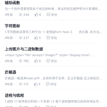
辅助函数
当一个组件需要获取多个状态的时候，将这些状态都声明为计算属性会
有些重复和冗余。为了解决这个问题，我们可以使用 mapState 辅助函
4年前
244
6
评论
数帮助我们生成计算属性
字符图标
1.字符图标设置有三种方法: 1. 使用@font-face 2. 伪元素. 此方法
较为方便 , 将阿里云中字符图标下载下来 , 在html中用link引用j即可
4年前
237
5
评论
上传图片与二进制数据
<input type="file" accept="image/*" style="display:none"
ref="inputRef" @change="onInputChange">
4年前
782
6
评论
拦截器
拦截器一般是再main.js中 , 从而作用于全局 . 定义拦截器 定义响应拦
截器 拦截器的写法较为固定, 大多是复制粘贴套用 .
4年前
172
5
评论
进程与线程
1.进程 1.1 程序执行时的一个实例 1.2 每个进程都有独立的内存地址空间
1.3 系统进行资源分配和调度的基本单位