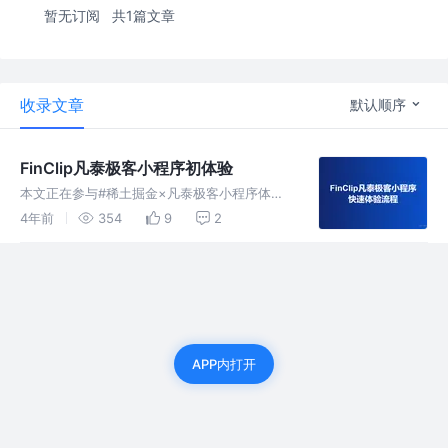
暂无订阅
共1篇文章
收录文章
默认顺序
FinClip凡泰极客小程序初体验
本文正在参与#稀土掘金×凡泰极客小程序体验
有奖征文活动#，走进FinClip，轻松实现小程序
4年前
354
9
2
产品梦。活动指路👉juejin.cn/post/709941…
前言 小程序正逐渐成为人们与世界连接的一扇
窗
APP内打开