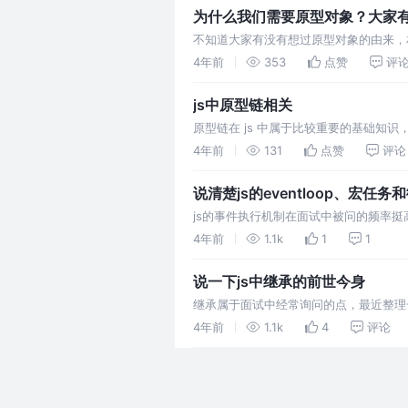
为什么我们需要原型对象？大家
不知道大家有没有想过原型对象的由来，
有这种东西吧
4年前
353
点赞
评
js中原型链相关
原型链在 js 中属于比较重要的基础知
4年前
131
点赞
评论
说清楚js的eventloop、宏任务
js的事件执行机制在面试中被问的频率
事件循环就可以终结了
4年前
1.1k
1
1
说一下js中继承的前世今身
继承属于面试中经常询问的点，最近整理
4年前
1.1k
4
评论