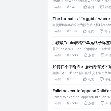
chatGTP对webpack4与webpack5
下：
3年前
470
点赞
评
The format is "#rrggbb" where 
在使用input标签做为颜色输入框时在console 控制
3年前
1.1k
点赞
评论
js获取Table表格中单元格子标签i
获取Table表格中input的值网络
再次用得上就写下如下内容。
3年前
586
点赞
评
如何在不中断 For 循环的情况
如何在不中断 For 循环的情况下遍历
式来遍历数组并在不中断for循环的情况
3年前
135
点赞
评论
Failetoexecute 'appendChild'o
Failed to execute 'appendChild' on '
3年前
584
点赞
评