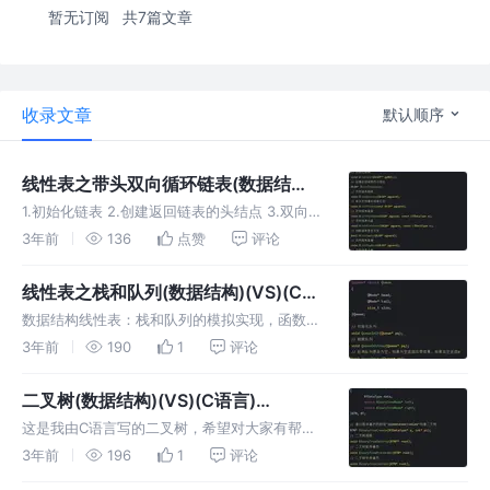
暂无订阅
共7篇文章
收录文章
默认顺序
线性表之带头双向循环链表(数据结构)
(VS)(C语言)
1.初始化链表 2.创建返回链表的头结点 3.双向
(DoubleCircularGuardList)
链表销毁 4.带头双向循环链表打印 5.双向链表
3年前
136
点赞
评论
尾插 6.双向链表头插 7.判断链表是否为空 8.双
向链表尾删 9.双向链表头删 10.返回链表中的数
线性表之栈和队列(数据结构)(VS)(C语
言)(stack and Queue)
数据结构线性表：栈和队列的模拟实现，函数
有： 1.初始化队列 2.销毁队列 3.检测队列是否
3年前
190
1
评论
为空，如果为空返回非零结果，如果非空返回0
4.等等
二叉树(数据结构)(VS)(C语言)
(BinaryTree)
这是我由C语言写的二叉树，希望对大家有帮
助，函数有： 1.通过前序遍历的数
3年前
196
1
评论
组"ABD##E#H##CF##G##"构建二叉树 2.二叉