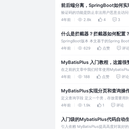
前后端分离，SpringBoot如何
验证码的功能是防止非法用户恶意去访问登
服务的
4年前
2.8k
4
3
什么是拦截器？拦截器如何配置
SpringBoot版本 本文基于的Spring Bo
器(Filter)，
4年前
629
点赞
评
MyBatisPlus 入门教程，这篇很
在之前的文章中我们经常使用MybatisP
我自己也是一边学习一边写的，有什么地
4年前
188
点赞
评论
MyBatisPlus实现分页和查询
定义查询字段 定义一个类，存放需要用
实现方法 修改控制层 在控制层添加查询
4年前
1.9k
1
评论
入门级的MybatisPlus代码自
引入依赖 MyBatisPlus提高高