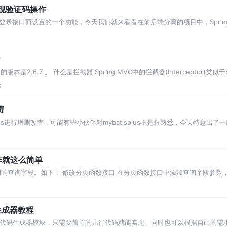
实现验证码操作
录接口而设置的一个功能，今天我们就来看看在前后端分离的项目中，Spring
？
ot的版本是2.6.7 。 什么是拦截器 Spring MVC中的拦截器(Interceptor)类似
论
赞
lus进行增删改查，可能有些小伙伴对mybatisplus不是很熟悉，今天特意出
方写的不好的地方请留言
操作就这么简单
到的查询字段。如下： 修改分页函数接口 在分页函数接口中添加查询字段参数，
参数，代码如下： 效果体验 后台日志
动生成器教程
度封装好的代码生成器模块，只需要简单的几行代码就能实现。同时也可以根据自己的