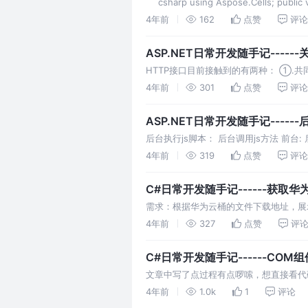
```csharp using Aspose.Cells; public
4年前
162
点赞
评论
ASP.NET日常开发随手记------
HTTP接口目前接触到的有两种： ①.共同
ContentType方法不同 键值对方式为："ap
4年前
301
点赞
评论
ASP.NET日常开发随手记-----
后台执行js脚本： 后台调用js方法 前台: 
后台执行js脚本： 后台调用js方法 前台:
4年前
319
点赞
评论
C#日常开发随手记------获取华为云
查找操作“解决方法)
需求：根据华为云桶的文件下载地址，展示出
4年前
327
点赞
评
C#日常开发随手记------COM组件（M
文章中写了点过程有点啰嗦，想直接看代码
来说操作excel，我比较常用的是OleDB
4年前
1.0k
1
评论