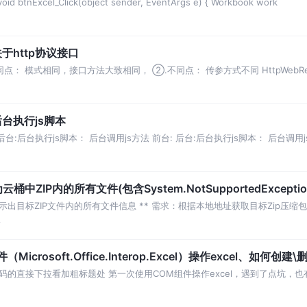
 void btnExcel_Click(object sender, EventArgs e) { Workbook work
关于http协议接口
点： 模式相同，接口方法大致相同， ②.不同点： 传参方式不同 HttpWebRe
plica
-后台执行js脚本
后台:后台执行js脚本： 后台调用js方法 前台: 后台:后台执行js脚本： 后台调用js
桶中ZIP内的所有文件(包含System.NotSupportedExcepti
目标ZIP文件内的所有文件信息 ** 需求：根据本地地址获取目标Zip压缩包
论
icrosoft.Office.Interop.Excel）操作excel、如何创
的直接下拉看加粗标题处 第一次使用COM组件操作excel，遇到了点坑，也
，但是OleDB需要安装Ac