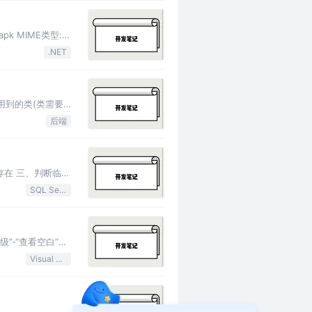
k MIME类型:
.NET
使用到的类(类需要
后端
否存在 三、判断临时
SQL Server
级”-“查看空白”以
Visual Studio