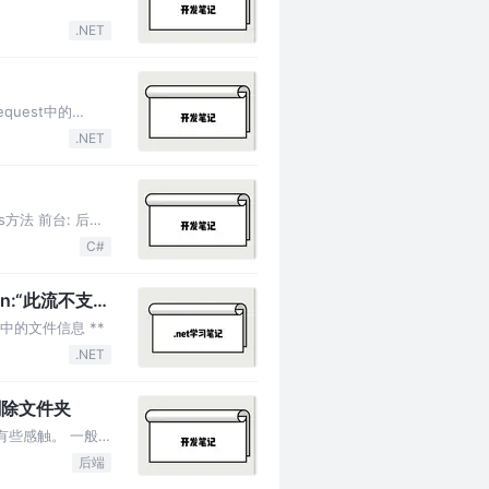
.NET
quest中的
.NET
方法 前台: 后台:
C#
on:“此流不支持
中的文件信息 **
.NET
建\删除文件夹
有些感触。 一般
后端