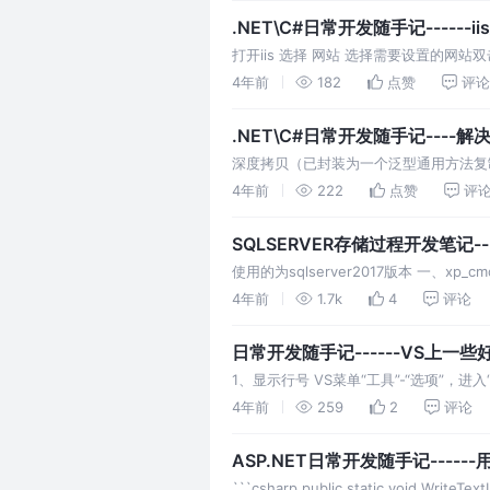
.NET\C#日常开发随手记------
打开iis 选择 网站 选择需要设置的网站双
application/vnd.android.
4年前
182
点赞
评论
.NET\C#日常开发随手记---
深度拷贝（已封装为一个泛型通用方法复制即用
标记可序列化特性): 测试方法: 结果:
4年前
222
点赞
评
SQLSERVER存储过程开发笔记
使用的为sqlserver2017版本 一、
表是否存在 四、创建临时表并读取执行
4年前
1.7k
4
评论
日常开发随手记------VS上一
1、显示行号 VS菜单“工具”-“选项”，进入
便显示代码中的空白字符。 3、编辑器背
4年前
259
2
评论
ASP.NET日常开发随手记---
```csharp public static void WriteTex