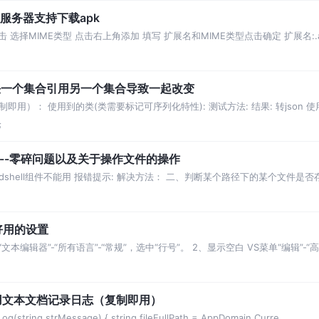
iis服务器支持下载apk
击 选择MIME类型 点击右上角添加 填写 扩展名和MIME类型点击确定 扩展名:.ap
-解决一个集合引用另一个集合导致一起改变
）： 使用到的类(类需要标记可序列化特性): 测试方法: 结果: 转json 
论
----零碎问题以及关于操作文件的操作
xp_cmdshell组件不能用 报错提示: 解决方法： 二、判断某个路径下的某个文件是
文件中的数据
些好用的设置
“文本编辑器”-“所有语言”-“常规”，选中“行号”。 2、显示空白 VS菜单“编辑”-“高
景及
---用文本文档记录日志（复制即用）
tLog(string strMessage) { string fileFullPath = AppDomain.Curre