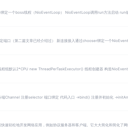
一个boss线程（NioEventLoop） NioEventLoop调用run方法启动 r
动绑定端口（第二篇文章已经介绍过） 新连接接入通过chooser绑定一个NioEven
线程组默认2*CPU new ThreadPerTaskExecutor() 线程创建器 构造NioEvent
annel 注册selector 端口绑定 代码入口 ->bind() 注册并初始化 ->initAnd
，可以快速轻松地开发网络应用，例如协议服务器和客户端。它大大简化和简化了网