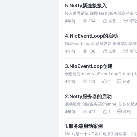
5.Netty新连接接入
接入处理逻辑 回顾 Netty服务端启动后会绑定
select IO事件（即accept新
4年前
154
点赞
评论
4.NioEventLoop的启动
NioEventLoop启动触发器 服务端启
绍） NioEventLoop启动 代码入口 ->
4年前
108
点赞
评论
3.NioEventLoop创建
创建过程 new NioEventLoopGroup() 
>newChild(
4年前
173
1
评论
2.Netty服务器的启动
启动流程 创建服务端Channel 初始化服务端Ch
4年前
421
1
评论
1.服务端启动案例
Netty是一个NIO客户端服务器框架