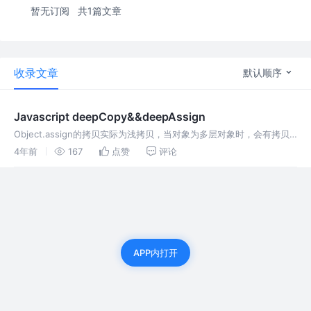
暂无订阅
共1篇文章
收录文章
默认顺序
Javascript deepCopy&&deepAssign
Object.assign的拷贝实际为浅拷贝，当对象为多层对象时，会有拷贝
失败的情况，所以根据deepCopy函数的原理写了一个deepAssign函
4年前
167
点赞
评论
数
APP内打开