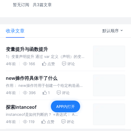
暂无订阅
共3篇文章
收录文章
默认顺序
变量提升与函数提升
1）变量声明提升 通过 var 定义（声明）的变
量，在定义语句之前就可以访问到 值：
4年前
166
点赞
评论
undefined 相当于变量声明提前执行了，但没
有赋值;注意：变量赋值没有提前执行，只是变
new操作符具体干了什么
量的声明提前执行了 导致
作用： new操作符用于创建一个给定构造函数
的实例对象 过程： 1.创建一个新的空对象{} 2.
4年前
396
1
评论
将空对象的_proto_属性指向构造函数的
prototype属性，即将对象与构造函数通过原型
探索intanceof
APP内打开
链连接起来
instanceof是如何判断的？ +表达式： A
instanceof B A 是一个实例对象，B 是一个构
4年前
119
点赞
评论
造函数对象 B 是一个函数，有显式原型属性 A