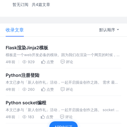
暂无订阅
共4篇文章
收录文章
默认顺序
Flask渲染Jinja2模板
模板是一个web开发必备的模块。因为我们在渲染一个网页的时候，并
不是只渲染一个纯文本字符串，而是需要渲染一个有富文本标签的页
4年前
929
点赞
评论
面......
Python注册登陆
本文已参与「新人创作礼」活动，一起开启掘金创作之路。 需求 最近
用控制台模拟了一个简单版本的注册登陆案例，用户信息保存在了文件
4年前
260
点赞
评论
db.txt中，使用文件操作对数据进行查找修改等操作。 以下是项目需
求：
Python socket编程
本文已参与「新人创作礼」活动，一起开启掘金创作之路。 socket 回
顾一下五层通讯流程 但实际上从传输层开始以及以下，都是操作系统帮
4年前
183
点赞
评论
咱们完成的，下面的各种包头封装的过程 Socket又称为套接字，它