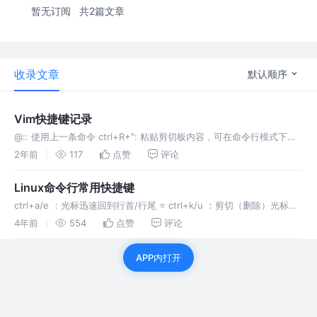
暂无订阅
共2篇文章
收录文章
默认顺序
Vim快捷键记录
@:: 使用上一条命令 ctrl+R+": 粘贴剪切板内容，可在命令行模式下使
用wwwwwwwwww
2年前
117
点赞
评论
Linux命令行常用快捷键
ctrl+a/e ：光标迅速回到行首/行尾 ⭐️ ctrl+k/u ：剪切（删除）光标处
到行尾/行首的所有字符 ⭐️ ctrl+y 粘贴 15、ctrl+r/g //搜索命令行使用
4年前
554
点赞
评论
过的历史命令记录 ⭐
APP内打开