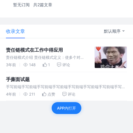
暂无订阅
共2篇文章
收录文章
默认顺序
责任链模式在工作中得应用
责任链模式介绍 责任链模式定义：使多个对象
都有机会处理请求，从而避免请求的发送者和接
3年前
148
1
评论
收者之间的耦合关系，将这些对象连成一条链，
并沿着这条链传递该请求，直到有一个对象处理
手撕面试题
它为止。 责任链模式的优点： 1
手写前端手写前端手写前端手写前端手写前端手写前端手写前端手写前
端手写前端手写前端手写前端手写前端手写前端手写前端手写前端手写
4年前
211
点赞
评论
前端手写前端手写前端
APP内打开