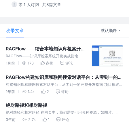
等 1 人订阅
共8篇文章
收录文章
默认顺序
RAGFlow——结合本地知识库检索开
发实战指南（包含聊天、检索本地的知
RAGFlow——知识库检索系统开发实战指南 目
识库文档和Agent模式）
录 项目背景与架构设计 核心功能实现 技术实现
1月前
173
点赞
评论
细节 性能优化与最佳实践 常见问题与解决方案
部署与维护 项目背景与架构设计 在开发xxxx思
RAGFlow构建知识库和联网搜索对话平台：从零到一的完
想文化数智平
整开发指南
构建知识库和联网搜索对话平台：从零到一的完整开发指南 项目概述
本项目集成了AI思维链展示、文档引用、流式响应等先进功能。 我这里
1年前
1.4k
2
评论
的api是调用了RAGFlow API，有兴趣的可以去搜索一下，网站中
绝对路径和相对路径
绝对路径和相对路径 在网页中，我们需要引用各种资源，如图片、
CSS、JavaScript等，而这些资源的路径有两种表示方式：绝对路径和
3年前
2.7k
1
评论
相对路径。 绝对路径 绝对路径其实就是指从根目录开始的完整路径，