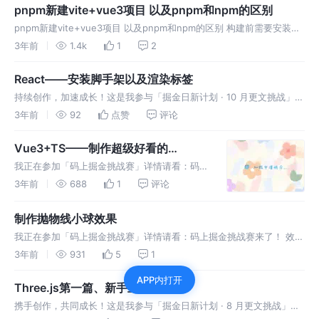
它
pnpm新建vite+vue3项目 以及pnpm和npm的区别
pnpm新建vite+vue3项目 以及pnpm和npm的区别 构建前需要安装以
下配置 安装pnpm 设置镜像源 配置pnpm环境 添加包 移除包 npm 和
3年前
1.4k
1
2
pnpm的区别 稍微解释一下 pnpm的
React——安装脚手架以及渲染标签
持续创作，加速成长！这是我参与「掘金日新计划 · 10 月更文挑战」的
第11天，点击查看活动详情​ 基本使用 react包核心 提供创建元素、组
3年前
92
点赞
评论
件等功能 react-dom包提供dom相关功能 脚手
Vue3+TS——制作超级好看的
Loading特效（包括字体）以及随机生
​我正在参加「码上掘金挑战赛」详情请看：码上
成背景图片
掘金挑战赛来了！ Vue3+ts——随机生成背景
3年前
688
1
评论
图片 我这里是采用loading为例子制作的随机背
景效果（底部附上代码和成品效果展示） 这里
制作抛物线小球效果
需要注意一下，数
​我正在参加「码上掘金挑战赛」详情请看：码上掘金挑战赛来了！ 效果
如下： 一般用于给购物车添加按钮时进行的特效 首先要先布局 然后
3年前
931
5
1
设置其样式 效果如图所示： ​编辑 下面是给元素添加JS效果
APP内打开
Three.js第一篇、新手上路
携手创作，共同成长！这是我参与「掘金日新计划 · 8 月更文挑战」的