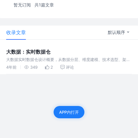
暂无订阅
共1篇文章
收录文章
默认顺序
大数据：实时数据仓
大数据实时数据仓设计概要，从数据分层、维度建模、技术选型、架构
设计几个方面阐述实时数据仓的建设。涉及到Flink、Doris、
4年前
349
2
评论
Elasticsearch、Kafka、HBase等技术
APP内打开