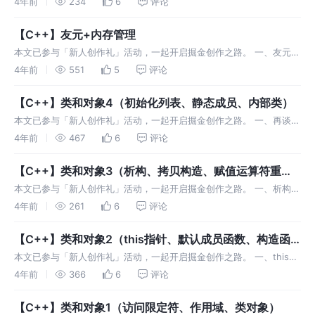
4年前
234
6
评论
的Swap函数、引用的使用已经比C语言已经方便了很多，但是以下两个
方面
【C++】友元+内存管理
本文已参与「新人创作礼」活动，一起开启掘金创作之路。 一、友元
友元分为友元函数和友元类。 友元提供了一种突破封装的方式，有时提
4年前
551
5
评论
供了便利。但是友元会增加耦合度，破坏了封装，所以友元不宜多用。
1.友元
【C++】类和对象4（初始化列表、静态成员、内部类）
本文已参与「新人创作礼」活动，一起开启掘金创作之路。 一、再谈构
造函数 1.构造函数体内赋值 在创建对象时，编译器自动调用构造函数，
4年前
467
6
评论
给对象中各个成员变量一个合适的初始值。 代码如下（示例）： 虽然
上述
【C++】类和对象3（析构、拷贝构造、赋值运算符重
载、const成员函数）
本文已参与「新人创作礼」活动，一起开启掘金创作之路。 一、析构函
数 1.概念 上一篇文章【C++】类和对象2（this指针、默认成员函数、
4年前
261
6
评论
构造函数）中讲到构造函数来初始化一个对象，那么析构函数的作用是
【C++】类和对象2（this指针、默认成员函数、构造函
数）
本文已参与「新人创作礼」活动，一起开启掘金创作之路。 一、this指
针 1.this指针的引入 这里实现一个日期的类，之后的内容以这个类为
4年前
366
6
评论
例。 代码如下（示例）： 但是想要修改或使用的成员变量都是pr
【C++】类和对象1（访问限定符、作用域、类对象）