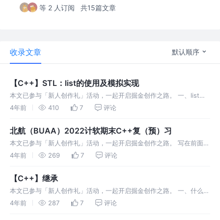
等 2 人订阅
共15篇文章
收录文章
默认顺序
【C++】STL：list的使用及模拟实现
本文已参与「新人创作礼」活动，一起开启掘金创作之路。 一、list的
介绍 list是可以在常数范围内在任意位置进行效率为O(1)的插入和删除
4年前
410
7
评论
的序列式容器，并且该容器可以前后双向迭代。 list的底层是
北航（BUAA）2022计软期末C++复（预）习
本文已参与「新人创作礼」活动，一起开启掘金创作之路。 写在前面
这篇文章只是为了帮助大家应付考试中C++的内容，学不到什么真正的
4年前
269
7
评论
知识，内容也只是根据12-14三年的期末试题来写。数据结构的内容可
以看我
【C++】继承
本文已参与「新人创作礼」活动，一起开启掘金创作之路。 一、什么是
继承 1.概念 继承(inheritance)机制是面向对象程序设计中使代码可以
4年前
287
7
评论
复用的最重要的手段，它允许程序员在保持原有类特性的基础上