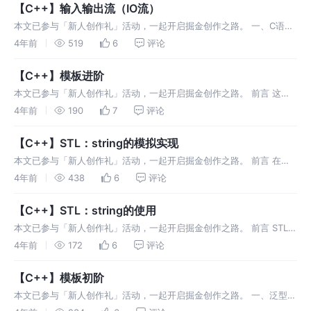
【C++】输入输出流（IO流）
本文已参与「新人创作礼」活动，一起开启掘金创作之路。 一、C语言
的输入输出 C语言中最常用到的输入输出方式就是scanf()与printf()。
4年前
519
6
评论
scanf()是从标准输入设备(键盘) 读取数据，并将
【C++】模板进阶
本文已参与「新人创作礼」活动，一起开启掘金创作之路。 前言 这篇
文章是【C++】模板初阶 的进阶部分。 一、非类型模板参数 1.引出 现
4年前
190
7
评论
在需要一个定长100的数组类，很容易设计出如下的类。 如上设计是
【C++】STL：string的模拟实现
本文已参与「新人创作礼」活动，一起开启掘金创作之路。 前言 在
【C++】STL(一)string类的使用一文中已经对string类进行了简单的介
4年前
438
6
评论
绍，一般来说只要会正常使用即可，下面来模拟实现strin
【C++】STL：string的使用
本文已参与「新人创作礼」活动，一起开启掘金创作之路。 前言 STL中
的内容很多，所以文章中只介绍最常用、最好用的一部分。如果需要用
4年前
172
6
评论
到剩余的一些内容，可以到C++的官方网站上查找。 一、 string类
【C++】模板初阶
本文已参与「新人创作礼」活动，一起开启掘金创作之路。 一、泛型编
程 以交换两个变量的值为例： 代码如下： 函数重载可以存在多个同名