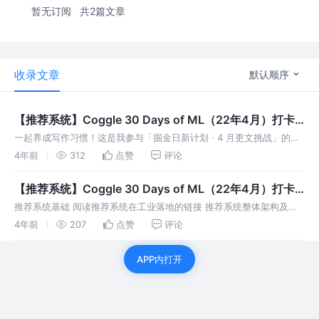
暂无订阅
共2篇文章
收录文章
默认顺序
【推荐系统】Coggle 30 Days of ML（22年4月）打卡
Day 2
一起养成写作习惯！这是我参与「掘金日新计划 · 4 月更文挑战」的第
2天，点击查看活动详情。 任务2：Movienles介绍
4年前
312
点赞
评论
【推荐系统】Coggle 30 Days of ML（22年4月）打卡
Day 1
推荐系统基础 阅读推荐系统在工业落地的链接 推荐系统整体架构及算
法流程详解 美团旅游推荐系统的演进 阿里智能推荐AIRec 思考 & 回答
4年前
207
点赞
评论
以下问题，并将回答记录到博客 推荐系统与常见的结构化问
APP内打开