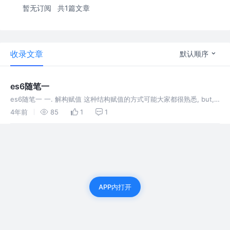
暂无订阅
共1篇文章
收录文章
默认顺序
es6随笔一
es6随笔一 一. 解构赋值 这种结构赋值的方式可能大家都很熟悉, but,
如果想创建的变量名和对象的属性名不一致，还可以用解构赋值吗? 当
4年前
85
1
1
然可以!
APP内打开