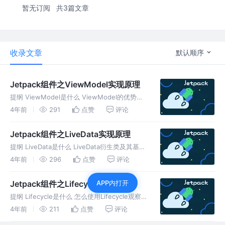
暂无订阅
共3篇文章
收录文章
默认顺序
Jetpack组件之ViewModel实现原理
提纲 ViewModel是什么 ViewModel的优势
ViewModel基本用法 ViewModel相关方法说明
4年前
291
点赞
评论
及实现原理 一、ViewModel是什么
ViewModel 具备宿主生命周期感知能
Jetpack组件之LiveData实现原理
提纲 LiveData是什么 LiveData衍生类及其基本
用法 LiveData核心方法介绍 LiveData实现消息
4年前
296
点赞
评论
分发实现原理及相关方法 LiveData的优势 一、
LiveData是什么 Li
Jetpack组件之Lifecycle实现原理
APP内打开
提纲 Lifecycle是什么 怎么使用Lifecycle观察宿
主状态 LifecycleOwner、Lifecycle、
4年前
211
点赞
评论
LifecycleRegistry相关说明 Lifecycle在