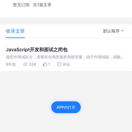
暂无订阅
共1篇文章
收录文章
默认顺序
JavaScript开发和面试之闭包
按照作用域区分，变量有全局变量和局部变量，由于作用域链，函数内
部是可以直接读取全局变量的，而函数外部无法直接读取函数内的局部
8年前
328
1
评论
变量。 我们通过fn暴露出来的接口访问到了函数内部的n，同时我们对
n的值做了修改，可以看到n依然是存在于内存中的。 1）由于闭包会使
得函数中的变量都被保存…
APP内打开