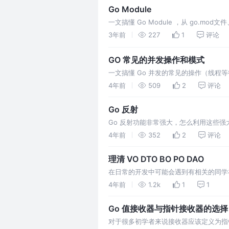
Go Module
一文搞懂 Go Module ，从 go.mod
3年前
227
1
评论
GO 常见的并发操作和模式
一文搞懂 Go 并发的常见的操作（线
并发编程。
4年前
509
2
评论
Go 反射
Go 反射功能非常强大，怎么利用这些
4年前
352
2
评论
理清 VO DTO BO PO DAO
在日常的开发中可能会遇到有相关的同学在
4年前
1.2k
1
1
Go 值接收器与指针接收器的选择
对于很多初学者来说接收器应该定义为指