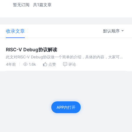
暂无订阅
共1篇文章
收录文章
默认顺序
RISC-V Debug协议解读
此文对RISC-V Debug协议做一个简单的介绍，具体的内容，大家可以
查看协议本身内容。 https://github.com/riscv/riscv-debug-
4年前
1.6k
点赞
评论
spec/blob/master/
APP内打开