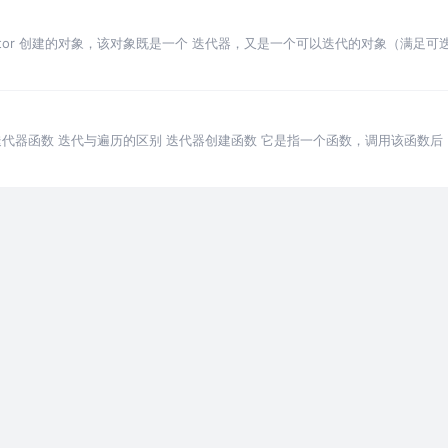
erator 创建的对象，该对象既是一个 迭代器，又是一个可以迭代的对象（满足可迭代协
原理 迭代器函数 迭代与遍历的区别 迭代器创建函数 它是指一个函数，调用该函