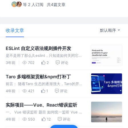
等 2 人订阅
共4篇文章
收录文章
默认顺序
ESLint 自定义语法规则插件开发
是不是用了那么久eslint，只知道如何关闭它？
一、介绍 JavaScript 是一个动态的弱类型语
3年前
702
2
评论
言，在开发中比较容易出错。 因为没有编译程
序，为了寻找 JavaScript 代码错误通常需要在
Taro 多端框架贡献&npm打补丁
执
前言： 随着Taro 生态的逐渐强大，Taro的开发
者和Taro使用者 越来越多，但随着而来的也在
4年前
421
1
评论
社区看到许多问题，等待这个大家的修复。 我
们作为Taro 早期的使用者，可能会想 为Taro 的
实际项目——Vue、React错误监听
发展贡
一、 Vue 错误监听 题目 如何统一监听 Vue 组
件报错？ 分析 真实项目需要闭环，即考虑各个
4年前
550
12
评论
方面，除了基本的功能外，还要考虑性能优化、