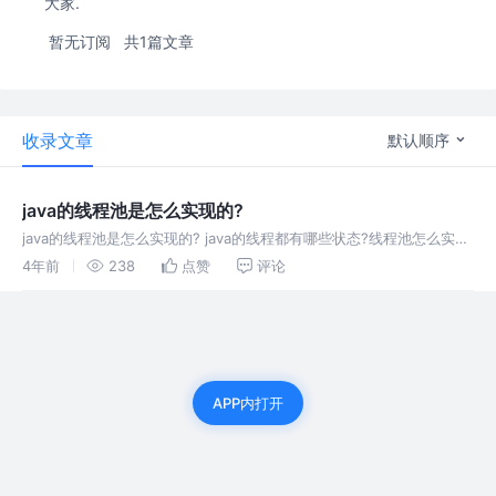
大家.
暂无订阅
共1篇文章
收录文章
默认顺序
java的线程池是怎么实现的?
java的线程池是怎么实现的? java的线程都有哪些状态?线程池怎么实现
监控?一个线程池中的线程异常了，那么线程池会怎么处理这个线程?
4年前
238
点赞
评论
APP内打开