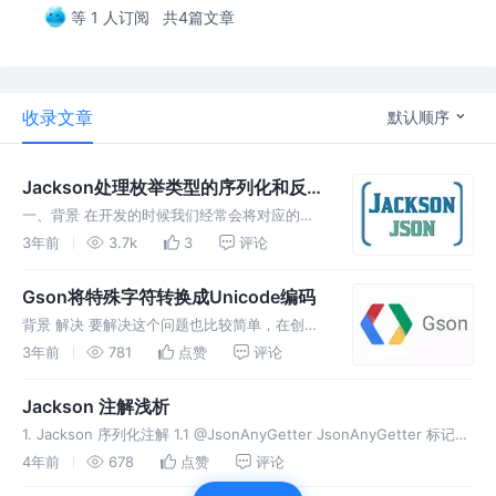
等 1 人订阅
共4篇文章
收录文章
默认顺序
Jackson处理枚举类型的序列化和反序
列化
一、背景 在开发的时候我们经常会将对应的类
型、状态等可枚举的值通过java枚举来管理。
3年前
3.7k
3
评论
以往的经验都是在Entity实体类上面使用int或者
short等基本数据类型来管理，然后在注释上面
Gson将特殊字符转换成Unicode编码
加上对应的枚
背景 解决 要解决这个问题也比较简单，在创建
gson对象的时候指定不替换着部分字符就行，
3年前
781
点赞
评论
代码如下 但是，序列化json的代码是写在jar中
的，陈年老代码不太好改，这里直接替换了一种
Jackson 注解浅析
json序列化方式解
1. Jackson 序列化注解 1.1 @JsonAnyGetter JsonAnyGetter 标记方
法可以将返回的对象展开。这个注解标记的返回值必须是java.util.Map
4年前
678
点赞
评论
1.2 @Jso