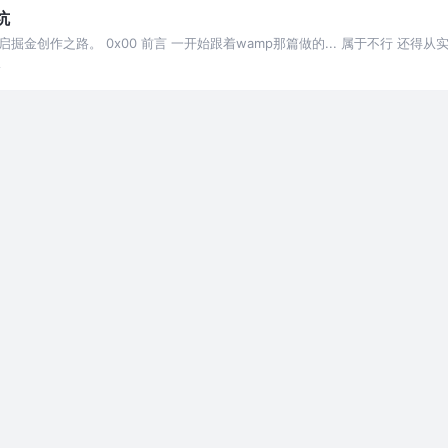
坑
作之路。 0x00 前言 一开始跟着wamp那篇做的... 属于不行 还得从实际出发啊
论