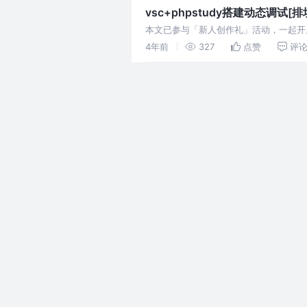
vsc+phpstudy搭建动态调试[排
本文已参与「新人创作礼」活动，一起开启掘金创
ctrl+shift+x or
4年前
327
点赞
评