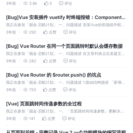
二、解决方案 1.试图用yarn config换成淘宝镜像无效 报错为： 原因
3年前
3.8k
5
评论
是，本机的yarn 版本为3.2
[Bug]Vue 安装插件 vuetify 时终端报错：Component
name "Home" should always be multi-word
我正在参加「掘金·启航计划」 一、问题描述 安装Vue的前端组件框架
vuetify时，报错为： 二、问题分析 看起来是一个命名不标准的问题，
3年前
292
点赞
评论
应该和eslint配置项有关。 三、解决方案 修改项目中的两
[Bug] Vue Router 在同一个页面跳转时默认会缓存数据
我正在参加「掘金·启航计划」 一、问题描述 在文章列表点击某篇文章
的编辑: 在编辑界面点击写文章： 虽然跳转到了「新增文章」页面，但
3年前
282
点赞
评论
是「编辑文章」界面的内容未被清除。 尝试如下方法无效： 二、问题
分析
[Bug] Vue Router 的 $router.push() 的坑点
我正在参加「掘金·启航计划」 一、问题描述 1.路由结构描述 「新增文
章」和「编辑文章」实际上是在一个Vue组件中完成的，根据传入id与
3年前
720
点赞
评论
否判断进入哪个操作。该Vue 组件的Vue Route中的相关位
[Vue] 页面跳转间传递参数的全过程
我正在参加「掘金·启航计划」 一、「页面跳转间传递参数」要解决什
么问题？ 根据在Vue Router中的预设，可以实现组件间、页面间的跳
3年前
141
点赞
评论
转。有时需要这样的特性： 举例：Blog 项目中，需求是 二、项
从页面到后端 - 完整记录 Vue 2 一个功能模块的编写流程