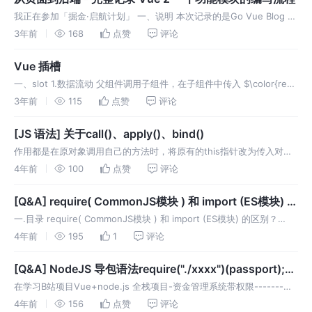
我正在参加「掘金·启航计划」 一、说明 本次记录的是Go Vue Blog 项
目中，独立完成一个“用户密码重置”模块的编写流程。包括 后端 - 对应
3年前
168
点赞
评论
router 添加 后端 - 对应API设计 后端
Vue 插槽
一、slot 1.数据流动 父组件调用子组件，在子组件中传入 $\color{red}
{来自父组件}$ 的数据。 分为匿名插槽和具名插槽两种。写法如下： 2.
3年前
115
点赞
评论
显示结果： 二、slot-scope 1.
[JS 语法] 关于call()、apply()、bind()
作用都是在原对象调用自己的方法时，将原有的this指针改为传入对象
的this指针 一.当调用方法没有参数时 call()和apply()使用方式和效果完
4年前
100
点赞
评论
全一致,而bind()不是调用函数,而是将函数作
[Q&A] require( CommonJS模块 ) 和 import (ES模块) 的
区别
一.目录 require( CommonJS模块 ) 和 import (ES模块) 的区别？
Restful API 的 :id 是什么意思？ 项目文件夹下打开终端，输入npm
4年前
195
1
评论
run dev ，同
[Q&A] NodeJS 导包语法require("./xxxx")(passport);
如何把变量传入被导入的模块
在学习B站项目Vue+node.js 全栈项目-资金管理系统带权限-------附
源码_哔哩哔哩_bilibili中，产生了一些疑问。我的习惯是白天保证学习
4年前
156
点赞
评论