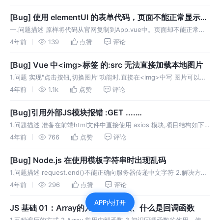
进度，并记录产生的问题；晚上再将这些问题一一
[Bug] 使用 elementUI 的表单代码，页面不能正常显示表
单
一.问题描述 原样将代码从官网复制到App.vue中。页面却不能正常显
示。 二.解决方案 elementUI 的版本太高了，改为低一点的版本。具体
4年前
139
点赞
评论
操作为 在项目的package.json中修改“ele
[Bug] Vue 中<img>标签 的:src 无法直接加载本地图片
1.问题 实现"点击按钮,切换图片"功能时.直接在<img>中写 图片可以正
确加载。 而改为 vue 的属性绑定时，图片加载失败： 浏览器控制台的
4年前
1.1k
点赞
评论
报错为： 2.解决方案 方案1 在data()的ret
[Bug]引用外部JS模块报错 :GET ....
net::ERR_ABORTED 404 (Not Found)
1.问题描述 准备在前端html文件中直接使用 axios 模块,项目结构如下
(红框表示用到的文件): 语句如下: 2.解决方法 关键在第一个script标签
4年前
766
点赞
评论
src="../public/js/ax
[Bug] Node.js 在使用模板字符串时出现乱码
1.问题描述 request.end()不能正确向服务器传递中文字符 2.解决方法
数据为UTF-8编码,但浏览器却未能以UTF-8解码.设置响应报文首部行:
4年前
296
点赞
评论
具体位置为:
APP内打开
JS 基础 01：Array的几种内置函数、什么是回调函数
1.五种遍历的方式 2.Array 常用内部函数 3.初识回调函数的作用，使用