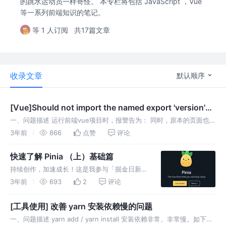
的跳水运动员一样奇怪。 本专栏将包括 JavaScript ，Vue
等一系列前端知识的笔记。
等 1 人订阅
共17篇文章
收录文章
默认顺序
[Vue]Should not import the named export 'version'
(imported as 'version') from .
一、问题描述 运行前端vue项目时，报警告为： 同时，原本的页面也显
示错误，正常页面应该是 却显示为： 二、问题分析 恐怕是Ant Design
3年前
866
点赞
评论
Vue的版本更新导致的问题。 三、解决方案 删除 no
快速了解 Pinia （上）基础篇
持续创作，加速成长！这是我参与「掘金日新计
划 · 10 月更文挑战」的第4天，点击查看活动详
3年前
693
2
评论
情 前言 Pinia是 Vue 生态的状态管理工具，由
Vue 官方团队成员打造，是事实上的Vuex 5。
[工具使用] 改善 yarn 安装依赖慢的问题
一、问题描述 yarn add / yarn install 安装依赖非常、非常慢。如下