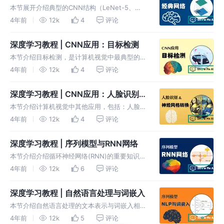
本节展开介绍典型的CNN结构（LeNet-5、
AlexNet、VGG），以及 ResNet(Residual
4年前
12k
4
评论
Network，残差网络)，Inception Neural
Network，1x1卷积，
深度学习教程 | CNN应用：目标检测
本节介绍目标检测，是计算机视觉中最典型的应
用之一，主要内容包括：目标定位，特征点检
4年前
12k
4
评论
测，目标检测，边框预测，非极大值抑制，
YOLO，RCNN等。
深度学习教程 | CNN应用：人脸识别和
神经风格转换
本节介绍计算机视觉中其他应用，包括：人脸识
别、Siamese网络、三元组损失Triplet loss、
4年前
12k
4
评论
人脸验证、CNN表征、神经网络风格迁移、1D
与3D卷积。
深度学习教程 | 序列模型与RNN网络
本节介绍介绍循环神经网络(RNN)的重要知识，
包括：循环神经网络RNN，语言模型，采样生
4年前
12k
6
评论
成序列，RNN梯度消失与梯度爆炸，GRU(门控
循环单元)，LSTM(长短期记忆)，双向与深度
深度学习教程 | 自然语言处理与词嵌入
RNN等
本节介绍自然语言处理的文本表示与词嵌入相关
知识，包括：词嵌入与迁移学习/类比推理，词
4年前
12k
5
评论