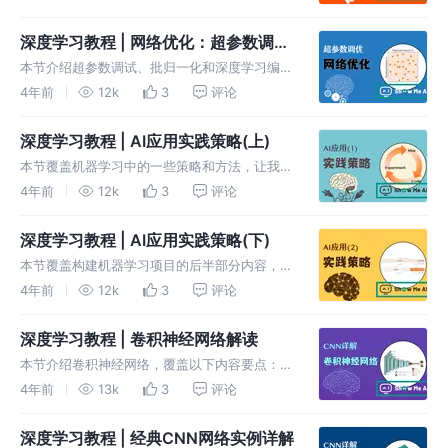
度：mini-batch，随机梯度下降，指数加权平
均，动量梯度下降、RMSprop和Adam算法，学
深度学习教程 | 网络优化：超参数调
习率衰减法等
优、正则化、批归一化和程序框架
本节介绍超参数调试、批归一化和深度学习编程
框架三个部分，内容包括：超参数优先级与调参
4年前
12k
3
评论
技巧，超参数的合适范围确定，Batch
Normalization，softmax回归，深度学习框架
深度学习教程 | AI应用实践策略(上)
等。
本节覆盖机器学习中的一些策略和方法，让我们
能够更快更有效地让机器学习系统工作，内容包
4年前
12k
3
评论
括：正交化方法，建立单值评价指标，数据集划
分要点，人类水平误差与可避免偏差，提高机器
深度学习教程 | AI应用实践策略(下)
学习模型性能总结等。
本节覆盖构建机器学习项目的后半部分内容，包
括：错误分析(error analysis)，错误标签情况
4年前
12k
3
评论
及修正，数据分布和数据不匹配问题及解决办
法，迁移学习，多任务学习，端到端学习。
深度学习教程 | 卷积神经网络解读
本节介绍卷积神经网络，覆盖以下内容要点：卷
积计算、填充，卷积神经网络单层结构，池化层
4年前
13k
3
评论
结构，卷积神经网络典型结构，CNN特点与优
势。
深度学习教程 | 经典CNN网络实例详解