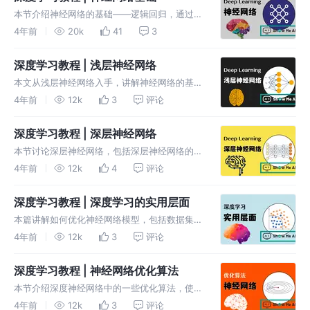
本节介绍神经网络的基础——逻辑回归，通过对
逻辑回归模型结构的分析，过渡到后续神经网络
4年前
20k
41
3
模型。内容包括二分类问题、逻辑回归模型及损
失函数，梯度下降算法，计算图与正向传播及反
深度学习教程 | 浅层神经网络
向传播。
本文从浅层神经网络入手，讲解神经网络的基本
结构(输入层，隐藏层和输出层)，浅层神经网络
4年前
12k
3
评论
前向传播和反向传播过程，神经网络参数的梯度
下降优化，不同的激活函数的优缺点及非线性的
深度学习教程 | 深层神经网络
原因等
本节讨论深层神经网络，包括深层神经网络的结
构、深层神经网络前向传播和反向传播过程、需
4年前
12k
4
评论
要深层神经网络的原因、神经网络参与超参数、
神经网络与人脑简单对比。
深度学习教程 | 深度学习的实用层面
本篇讲解如何优化神经网络模型，包括数据集切
分和比例选择，\防止过拟合的方法，规范化输
4年前
12k
3
评论
入以加快梯度下降速度和精度，梯度消失和梯度
爆炸的原因及处理方法，梯度检查等
深度学习教程 | 神经网络优化算法
本节介绍深度神经网络中的一些优化算法，使用
这些技巧和方法来提高神经网络的训练速度和精
4年前
12k
3
评论