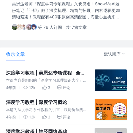
吴恩达老师『深度学习专项课程』久负盛名！ShowMeAI这
份笔记『斗胆』做了深度梳理、精简与拓展，内容逻辑更加
清晰紧凑！教程配有400张原创高清配图，海量心血换来的
品质保障 @ShowMeAI研究中心
等 76 人订阅
共17篇文章
收录文章
默认顺序
深度学习教程 | 吴恩达专项课程 · 全套
笔记解读
本篇内容是组织的「深度学习原理知识大全」系
列教程入口，教程依托吴恩达老师《深度学习专
4年前
12k
3
评论
项课程》，对内容做了重新梳理与制作，以更全
面和直观的图文方式，对深度学习涉及的知识、
深度学习教程 | 深度学习概论
模型、原理、应用领域等进行详解
本篇为深度学习系列教程的引言，以房价预测为
例，讲解神经网络(Neural Network)模型结构
4年前
13k
3
评论
和基础知识，并介绍针对监督学习的几类典型神
经网络：Standard NN，CNN和RNN等。
深度学习教程 | 神经网络基础