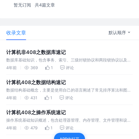
暂无订阅
共4篇文章
收录文章
默认顺序
计算机非408之数据库速记
数据库基础知识，包含事务、索引、三级封锁协议和两段锁协议以及数
据库范式等知识，可用于考试或者面试奥。
4年前
369
1
评论
计算机408之数据结构速记
数据结构基础概念，主要是使用自己的语言阐述了常见排序算法和图的
相关应用知识，可以用于考试或者面试啦。
4年前
431
1
评论
计算机408之操作系统速记
操作系统基础知识概述，包含处理器管理、内存管理、文件管理和设备
管理等方面的知识，可以用于考试或者面试。
4年前
479
1
评论