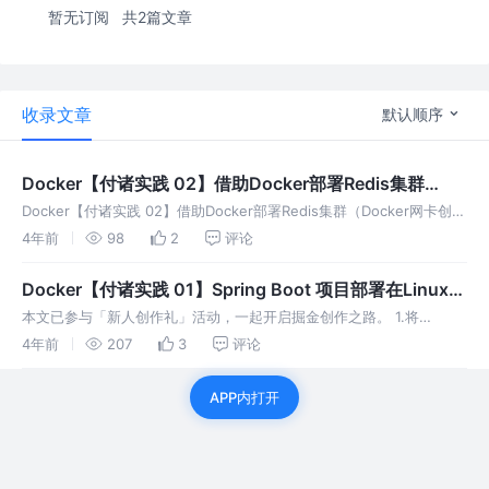
暂无订阅
共2篇文章
收录文章
默认顺序
Docker【付诸实践 02】借助Docker部署Redis集群
（Docker网卡创建+6个Redis集群搭建shell脚本）
Docker【付诸实践 02】借助Docker部署Redis集群（Docker网卡创建
+6个Redis集群搭建shell脚本）
4年前
98
2
评论
Docker【付诸实践 01】Spring Boot 项目部署在Linux环
境下的Docker容器内举例（任务调度系统 xxl-job 任务调
本文已参与「新人创作礼」活动，一起开启掘金创作之路。 1.将
度中心）（手动版）
SpringBoot项目打jar包 这里打包的是xxl-job任务调度系统的调度器。
4年前
207
3
评论
APP内打开