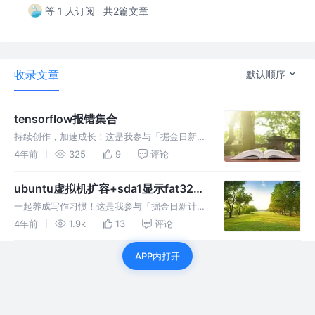
等 1 人订阅
共2篇文章
收录文章
默认顺序
tensorflow报错集合
持续创作，加速成长！这是我参与「掘金日新计
划 · 6 月更文挑战」的第31天，点击查看活动详
4年前
325
9
评论
情 tensorflow报错：AttributeError: module
‘tensorflow._api
ubuntu虚拟机扩容+sda1显示fat32、
ext4在extends分区、调整大小按钮为
一起养成写作习惯！这是我参与「掘金日新计划
灰色怎么办
· 4 月更文挑战」的第27天，点击查看活动详
4年前
1.9k
13
评论
情。 最近发现虚拟机容量不够了，保
存个文件都显示磁盘容量不足，就很离谱🍍🍍🍍
APP内打开
于是乎，就要扩展