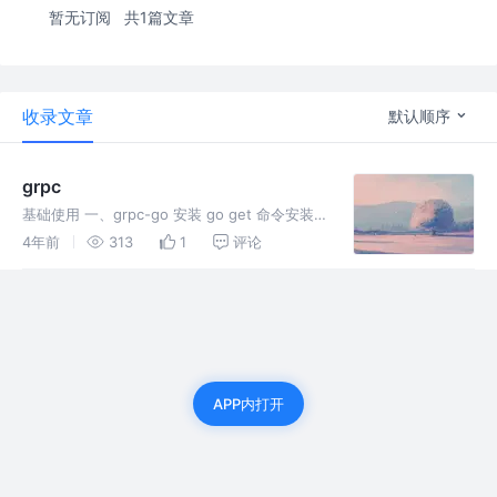
暂无订阅
共1篇文章
收录文章
默认顺序
grpc
基础使用 一、grpc-go 安装 go get 命令安装
在网络环境通畅的情况下，可以使用 go get 命
4年前
313
1
评论
令安装 grpc-go 库： 需要注意，很多开发者在
使用上述的命令进行安装 grpc-go
APP内打开