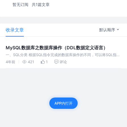
暂无订阅
共1篇文章
收录文章
默认顺序
MySQL数据库之数据库操作（DDL数据定义语言）
一、SQL分类 根据SQL指令完成的数据库操作的不同，可以将SQL指令
分为四类： （1）DDL（Data Definition Language，数据定义语⾔）
4年前
421
1
评论
用于完成对数据库对象（数据库数据表、视
APP内打开